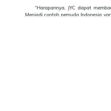
“Harapannya, JYC dapat memban
Menjadi contoh pemuda Indonesia yang
pungkas Boudowin selaku ketua 
disampaikan oleh Boudowin, JYC seba
memberikan karya-karya baik kepada I
Selain itu, kepengurusan JYC 2
program kerja dengan sungguh-sungg
meningkatkan dan mengembangkan p
menorehkan prestasi di Indonesia maupu
Terima kasih kepada seluruh piha
seluruh proses perjalanan JYC hingga sa
#jyc