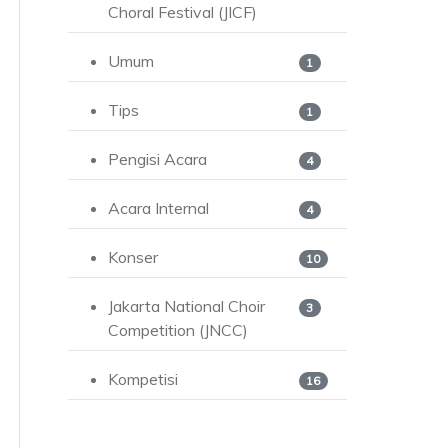
Choral Festival (JICF)
Umum
1
Tips
1
Pengisi Acara
4
Acara Internal
4
Konser
10
Jakarta National Choir
3
Competition (JNCC)
Kompetisi
16