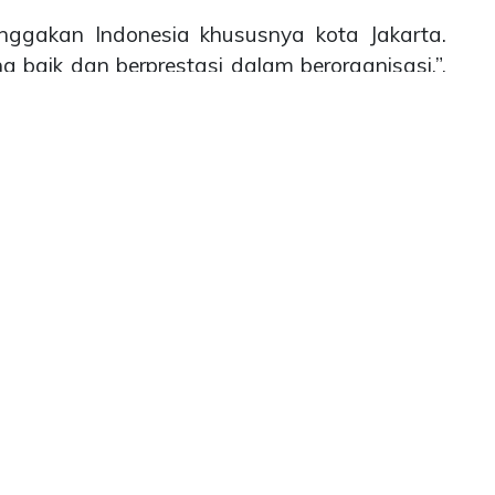
ggakan Indonesia khususnya kota Jakarta.
 baik dan berprestasi dalam berorganisasi.”,
JYC 2022-2024. Sebagaimana yang telah
gai anak muda generasi bangsa, akan selalu
ndonesia dan dunia.
022 - 2024 juga akan berusaha menjalankan
uh baik secara internal maupun eksternal,
otensi pada bidang paduan suara, serta
n di Internasional.
k atas dukungan, doa dan turut andil dalam
at ini.
(nanda)